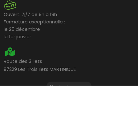
Ouvert:
7j/7 de 9h à 18h
Fermeture exceptionnelle :
le 25 décembre
le 1er janvier
Route des 3 Ilets
97229 Les Trois Ilets MARTINIQUE
Contactez-nous
Le
Domaine Château Gaillard
en Martinique
est accessible aux personnes en fauteuil roulant.