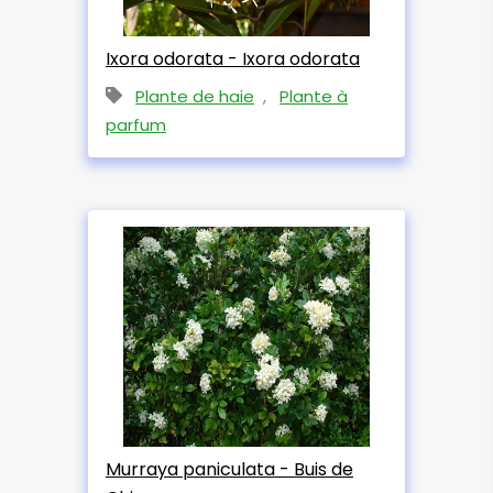
Ixora odorata - Ixora odorata
Plante de haie
,
Plante à
parfum
Murraya paniculata - Buis de