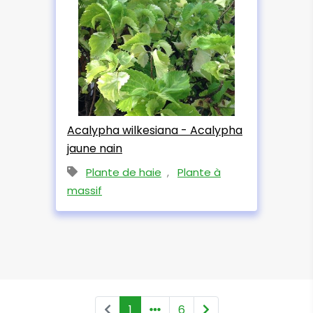
Acalypha wilkesiana - Acalypha
jaune nain
Plante de haie
,
Plante à
massif
P
N
1
6