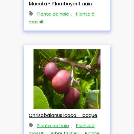
Macata - Flamboyant nain
Plante de haie
,
Plante à
massif
Chrisobalanus icaco - Icaque
Plante de haie
,
Plante à
massif
,
Arbre fruitier
,
Plante