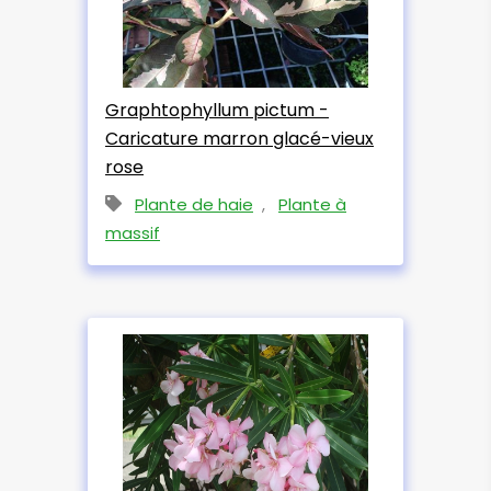
Graphtophyllum pictum -
Caricature marron glacé-vieux
rose
Plante de haie
,
Plante à
massif