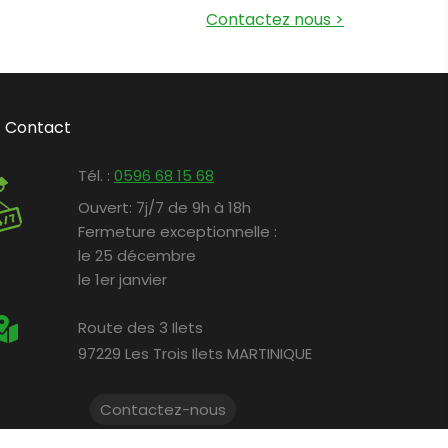
Contactez nous
>
Contact
Tél. :
0596 68 15 68
Ouvert:
7j/7 de 9h à 18h
Fermeture exceptionnelle :
le 25 décembre
le 1er janvier
Route des 3 Ilets
97229 Les Trois Ilets MARTINIQUE
Contactez-nous