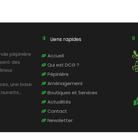
Liens rapides
rande pépinière
Accueil
osent des
Qui est DCG ?
rieur.
Pépinière
Aménagement
ices, une base
staurants…
Boutiques et Services
Actualités
Contact
Newsletter