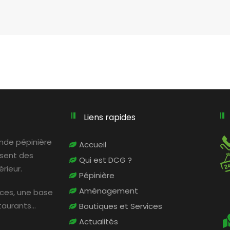
Liens rapides
rande pépinière
Accueil
osent des
Qui est DCG ?
rieur.
Pépinière
Aménagement
ices, une base
staurants…
Boutiques et Services
Actualités