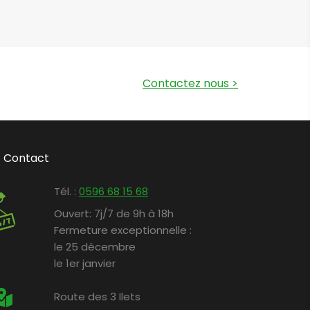
Contactez nous
>
Contact
Tél. :
0596 68 15 68
Ouvert:
7j/7 de 9h à 18h
Fermeture exceptionnelle :
le 25 décembre
le 1er janvier
Route des 3 Ilets