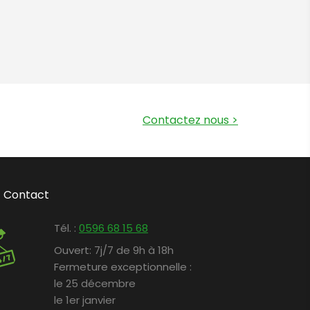
Contactez nous
>
Contact
Tél. :
0596 68 15 68
Ouvert:
7j/7 de 9h à 18h
Fermeture exceptionnelle :
le 25 décembre
le 1er janvier