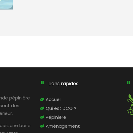
Liens rapides
rande pépinière
Accueil
osent des
Qui est DCG ?
rieur.
Pépinière
ices, une base
Aménagement