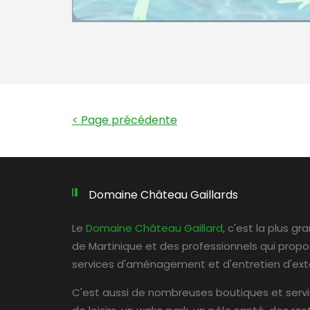
< Page précédente
Domaine Château Gaillards
Le
Domaine Château Gaillard
, c'est la plus g
de Martinique et des professionnels qui prop
services d'aménagement et d'entretien d'exté
C'est aussi de nombreuses boutiques et serv