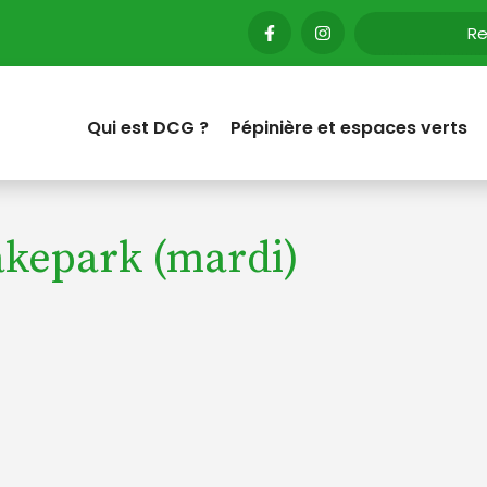
Qui est DCG ?
Pépinière et espaces verts
akepark (mardi)