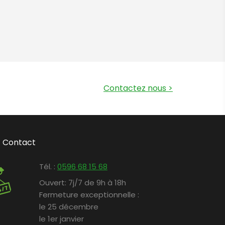
Contactez nous
>
Contact
Tél. :
0596 68 15 68
Ouvert:
7j/7 de 9h à 18h
Fermeture exceptionnelle :
le 25 décembre
le 1er janvier