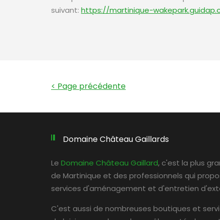
suivant:
https://martinique-wakepark.guidap.c
< Page précédente
Domaine Château Gaillards
Le
Domaine Château Gaillard
, c'est la plus g
de Martinique et des professionnels qui prop
services d'aménagement et d'entretien d'exté
C'est aussi de nombreuses boutiques et serv