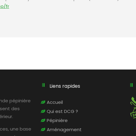
o/fr
Liens rapides
rande pépinière
Accueil
osent des
Qui est DCG ?
rieur.
Pépinière
ices, une base
Aménagement